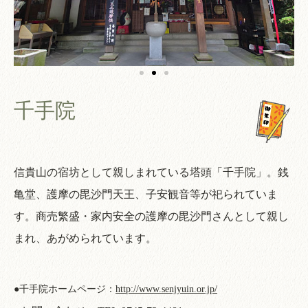
千手院
信貴山の宿坊として親しまれている塔頭「千手院」。銭
亀堂、護摩の毘沙門天王、子安観音等が祀られていま
す。商売繁盛・家内安全の護摩の毘沙門さんとして親し
まれ、あがめられています。
●千手院ホームページ：
http://www.senjyuin.or.jp/