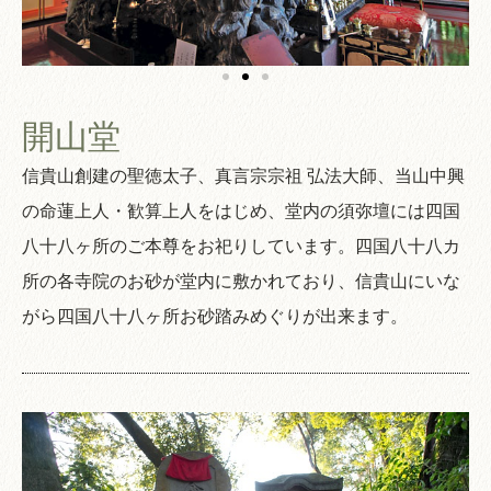
開山堂
信貴山創建の聖徳太子、真言宗宗祖 弘法大師、当山中興
の命蓮上人・歓算上人をはじめ、堂内の須弥壇には四国
八十八ヶ所のご本尊をお祀りしています。四国八十八カ
所の各寺院のお砂が堂内に敷かれており、信貴山にいな
がら四国八十八ヶ所お砂踏みめぐりが出来ます。