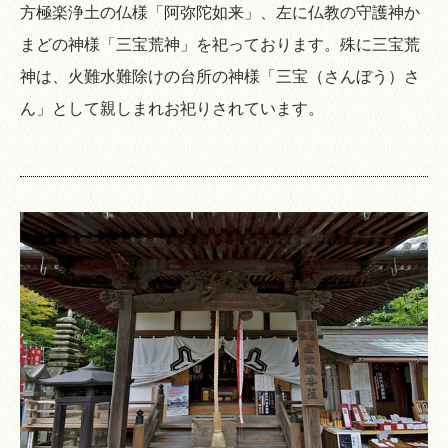
方極楽浄土の仏様「阿弥陀如来」、左に仏教の守護神か
まどの神様「三宝荒神」を祀っております。殊に三宝荒
神は、火難水難除けの台所の神様「三宝（さんぼう）さ
ん」として親しまれお祀りされています。