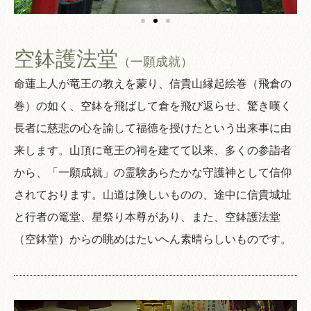
空鉢護法堂
（一願成就）
命蓮上人が竜王の教えを蒙り、信貴山縁起絵巻（飛倉の
巻）の如く、空鉢を飛ばして倉を飛び返らせ、驚き嘆く
長者に慈悲の心を諭して福徳を授けたという出来事に由
来します。山頂に竜王の祠を建てて以来、多くの参詣者
から、「一願成就」の霊験あらたかな守護神として信仰
されております。山道は険しいものの、途中に信貴城址
と行者の篭堂、星祭り本尊があり、また、空鉢護法堂
（空鉢堂）からの眺めはたいへん素晴らしいものです。