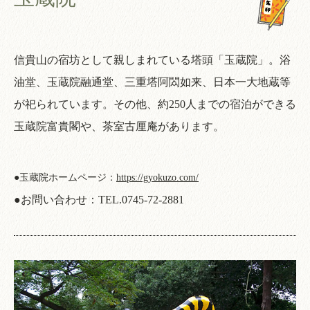
信貴山の宿坊として親しまれている塔頭「玉蔵院」。浴
油堂、玉蔵院融通堂、三重塔阿閦如来、日本一大地蔵等
が祀られています。その他、約250人までの宿泊ができる
玉蔵院富貴閣や、茶室古厘庵があります。
●玉蔵院ホームページ：
https://gyokuzo.com/
●お問い合わせ：
TEL.0745-72-2881