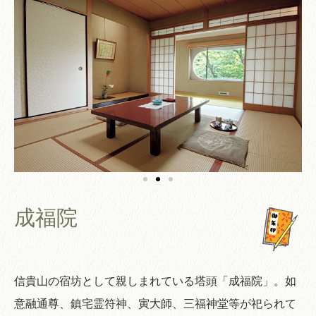
成福院
信貴山の宿坊として親しまれている塔頭「成福院」。如
意融通尊、鎮宅霊符神、寅大師、三福神堂等が祀られて