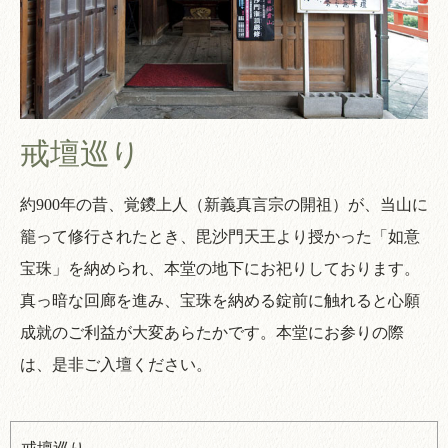
戒壇巡り
約900年の昔、覚鑁上人（新義真言宗の開祖）が、当山に
籠って修行されたとき、毘沙門天王より授かった「如意
宝珠」を納められ、本堂の地下にお祀りしております。
真っ暗な回廊を進み、宝珠を納める錠前に触れると心願
成就のご利益が大変あらたかです。本堂にお参りの際
は、是非ご入壇ください。