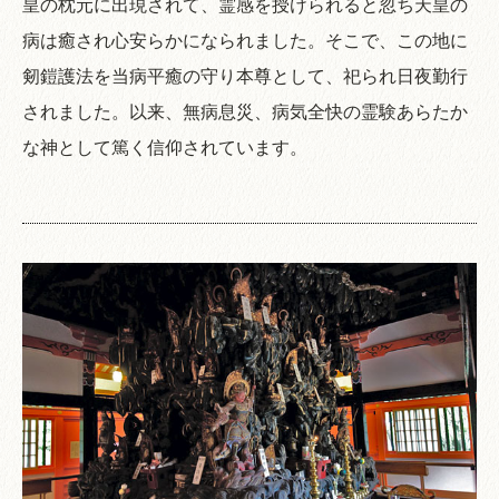
皇の枕元に出現されて、霊感を授けられると忽ち天皇の
病は癒され心安らかになられました。そこで、この地に
剱鎧護法を当病平癒の守り本尊として、祀られ日夜勤行
されました。以来、無病息災、病気全快の霊験あらたか
な神として篤く信仰されています。