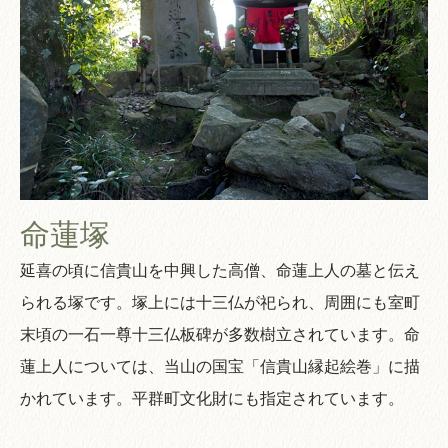
命蓮塚
延喜の頃に信貴山を中興した高僧、命蓮上人の墓と伝え
られる塚です。塚上には十三仏が祀られ、周囲にも室町
末頃の一石一尊十三仏板碑が多数樹立されています。命
蓮上人については、当山の国宝「信貴山縁起絵巻」に描
かれています。平群町文化財にも指定されています。