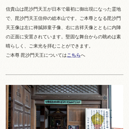
信貴山は毘沙門天王が日本で最初に御出現になった霊地
で、毘沙門天王信仰の総本山です。ご本尊となる毘沙門
天王像は左に禅膩師童子像、右に吉祥天像とともに内陣
の正面に安置されています。堅固な舞台からの眺めは素
晴らしく、ご来光を拝むことができます。
ご本尊 毘沙門天王については
こちら
へ