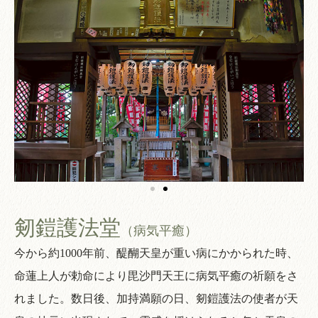
剱鎧護法堂
（病気平癒）
今から約1000年前、醍醐天皇が重い病にかかられた時、
命蓮上人が勅命により毘沙門天王に病気平癒の祈願をさ
れました。数日後、加持満願の日、剱鎧護法の使者が天