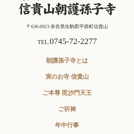
〒636-0923 奈良県生駒郡平群町信貴山
0745-72-2277
TEL.
朝護孫子寺とは
寅のお寺 信貴山
ご本尊 毘沙門天王
ご祈祷
年中行事