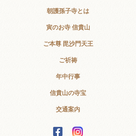
朝護孫子寺とは
寅のお寺 信貴山
ご本尊 毘沙門天王
ご祈祷
年中行事
信貴山の寺宝
交通案内