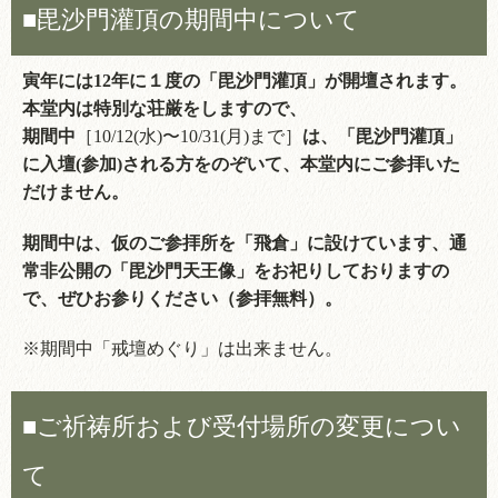
■毘沙門灌頂の期間中について
寅年には12年に１度の「毘沙門灌頂」が開壇されます。
本堂内は特別な荘厳をしますので、
期間中
［10/12(水)〜10/31(月)まで］
は、「毘沙門灌頂」
に入壇(参加)される方をのぞいて、本堂内にご参拝いた
だけません。
期間中は、仮のご参拝所を「飛倉」に設けています、通
常非公開の「毘沙門天王像」をお祀りしておりますの
で、ぜひお参りください（参拝無料）。
※期間中「戒壇めぐり」は出来ません。
■ご祈祷所および受付場所の変更につい
て