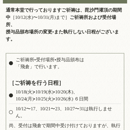
通常本堂で行っておりますご祈祷は、毘沙門灌頂の期間
中
［10/12(水)〜10/31(月)まで］
ご祈祷所および受付場
所、
授与品頒布場所の変更•また執行しない日程がございま
す。
ご祈祷所•受付場所•授与品頒布は
「飛倉」で行います。
［ご祈祷を行う日程］
10/18(火)•10/19(水)•10/20(木)、
10/24(月)•10/25(火)•10/26(水) ６日間
10/12〜17、10/21〜23、10/27〜31は執行しませ
ん。
尚、受付は飛倉で期間中受け付けておりますが、執行