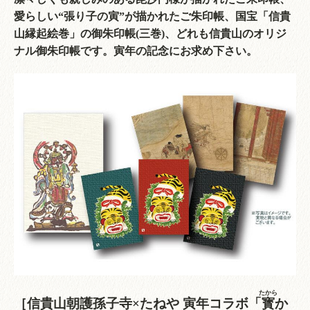
愛らしい“張り子の寅”が描かれたご朱印帳、国宝「信貴
山縁起絵巻」の御朱印帳(三巻)、どれも信貴山のオリジ
ナル御朱印帳です。寅年の記念にお求め下さい。
たから
［信貴山朝護孫子寺×たねや 寅年コラボ「
寳
か